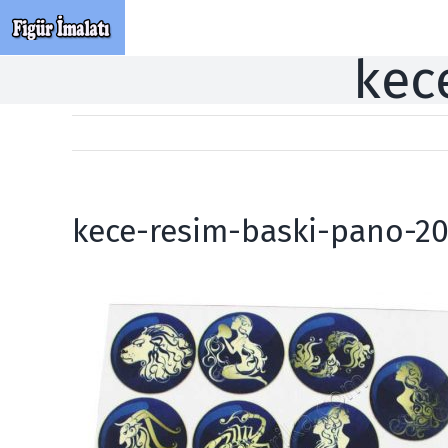
Skip
to
kec
content
kece-resim-baski-pano-2