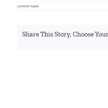
kece-
yorumlar kapalı
resim-
baski-
pano-
20
Share This Story, Choose Your
için