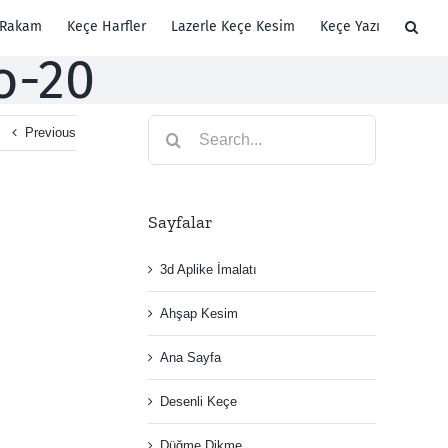
 Rakam
Keçe Harfler
Lazerle Keçe Kesim
Keçe Yazı
o-20
Search
Previous
for:
Sayfalar
3d Aplike İmalatı
Ahşap Kesim
Ana Sayfa
Desenli Keçe
Düğme Dikme