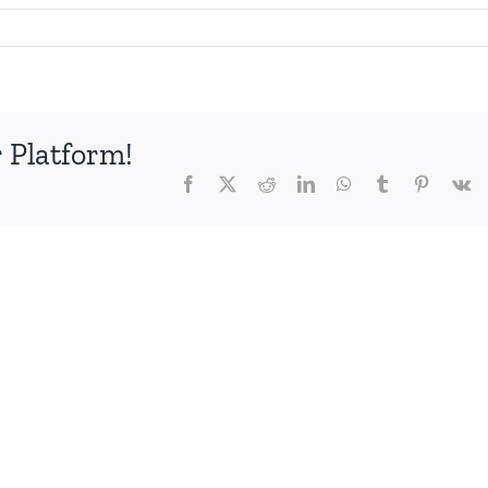
 Platform!
Facebook
X
Reddit
LinkedIn
WhatsApp
Tumblr
Pinterest
V