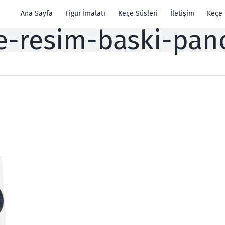
Ana Sayfa
Figur İmalatı
Keçe Süsleri
İletişim
Keçe
e-resim-baski-pan
0