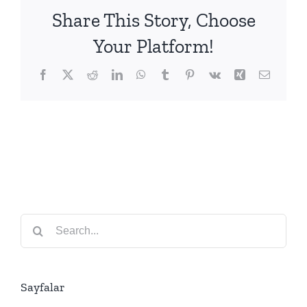
2
Share This Story, Choose
için
Your Platform!
Facebook
X
Reddit
LinkedIn
WhatsApp
Tumblr
Pinterest
Vk
Xing
Email
Search
for:
Sayfalar