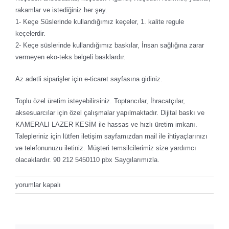
rakamlar ve istediğiniz her şey.
1- Keçe Süslerinde kullandığımız keçeler, 1. kalite regule
keçelerdir.
2- Keçe süslerinde kullandığımız baskılar, İnsan sağlığına zarar
vermeyen eko-teks belgeli basklardır.
Az adetli siparişler için e-ticaret sayfasına gidiniz.
Toplu özel üretim isteyebilirsiniz. Toptancılar, İhracatçılar,
aksesuarcılar için özel çalışmalar yapılmaktadır. Dijital baskı ve
KAMERALI LAZER KESİM ile hassas ve hızlı üretim imkanı.
Talepleriniz için lütfen iletişim sayfamızdan mail ile ihtiyaçlarınızı
ve telefonunuzu iletiniz. Müşteri temsilcilerimiz size yardımcı
olacaklardır. 90 212 5450110 pbx Saygılarımızla.
kece-
yorumlar kapalı
resim-
baski-
pano-