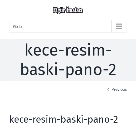
Skip
to
content
Go to...
kece-resim-
baski-pano-2
Previous
kece-resim-baski-pano-2