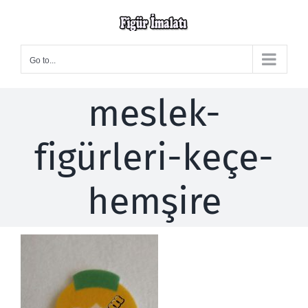
Skip
to
content
Go to...
meslek-
figürleri-keçe-
hemşire