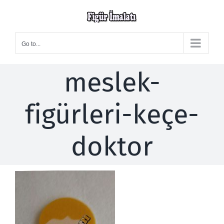
Skip
to
content
Go to...
meslek-
figürleri-keçe-
doktor