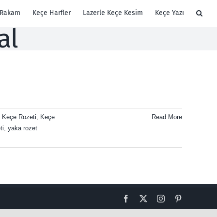
 Rakam
Keçe Harfler
Lazerle Keçe Kesim
Keçe Yazı
al
,
Keçe Rozeti
,
Keçe
Read More
ti
,
yaka rozet
Facebook
X
Instagram
Pinterest