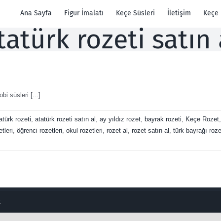
Ana Sayfa
Figur İmalatı
Keçe Süsleri
İletişim
Keçe
tatürk rozeti satın 
i süsleri [...]
atürk rozeti
,
atatürk rozeti satın al
,
ay yıldız rozet
,
bayrak rozeti
,
Keçe Rozet
tleri
,
öğrenci rozetleri
,
okul rozetleri
,
rozet al
,
rozet satın al
,
türk bayrağı roze
.