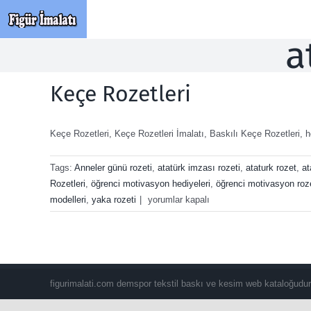
Skip
to
a
content
Keçe Rozetleri
Keçe Rozetleri, Keçe Rozetleri İmalatı, Baskılı Keçe Rozetleri, hob
Tags:
Anneler günü rozeti
,
atatürk imzası rozeti
,
ataturk rozet
,
at
Rozetleri
,
öğrenci motivasyon hediyeleri
,
öğrenci motivasyon roze
Keçe
modelleri
,
yaka rozeti
|
yorumlar kapalı
Rozetleri
için
figurimalati.com demspor tekstil baskı ve kesim web kataloğudur